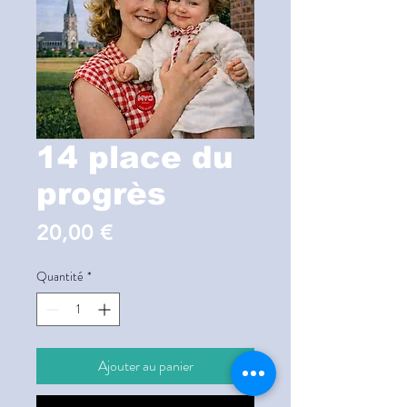
14 place du
progrès
Prix
20,00 €
Quantité
*
Ajouter au panier