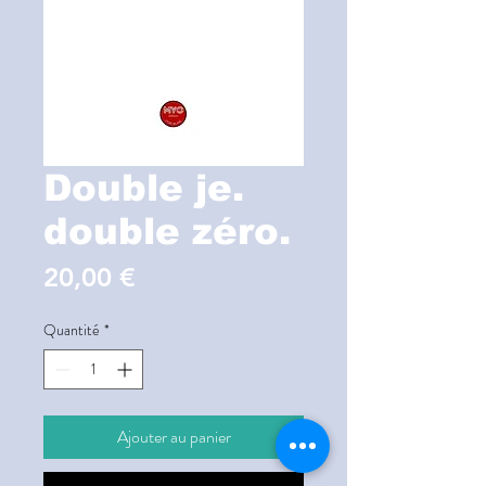
Double je.
double zéro.
Prix
20,00 €
Quantité
*
Ajouter au panier