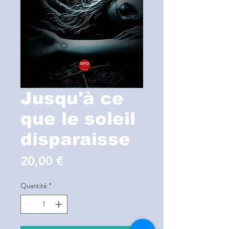
Jusqu'à ce
que le soleil
disparaisse
Prix
20,00 €
Quantité
*