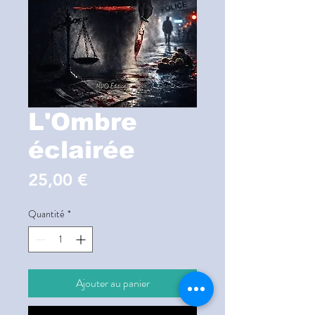
L'Ombre
éclairée
Prix
25,00 €
Quantité
*
Ajouter au panier