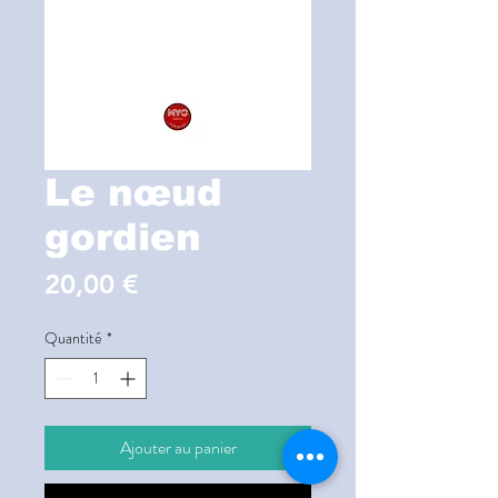
Le nœud
gordien
Prix
20,00 €
Quantité
*
Ajouter au panier