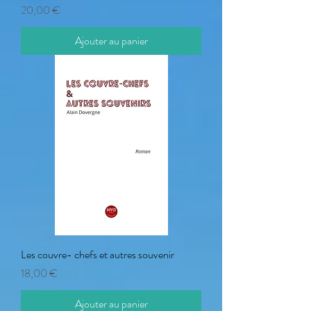
Prix
20,00 €
Ajouter au panier
Les couvre- chefs et autres souvenir
Prix
18,00 €
Ajouter au panier