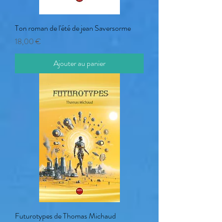
Ton roman de l'été de jean Saversorme
Prix
18,00 €
Ajouter au panier
Futurotypes de Thomas Michaud