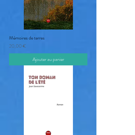
Mémoires de terres
Prix
20,00 €
Ajouter au panier