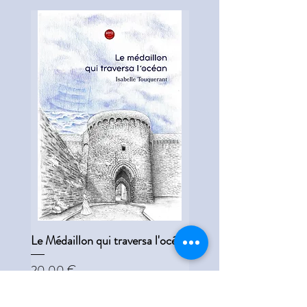
Le Médaillon qui traversa l'océan
Les Vents du globe
Prix
Prix
20,00 €
20,00 €