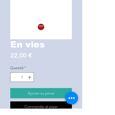
En vies
Prix
22,00 €
Quantité
*
Ajouter au panier
Commander et payer