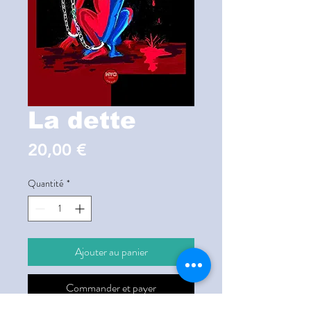
La dette
Prix
20,00 €
Quantité
*
Ajouter au panier
Commander et payer