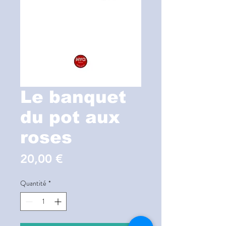
Le banquet
du pot aux
roses
Prix
20,00 €
Quantité
*