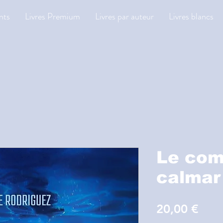
nts
Livres Premium
Livres par auteur
Livres blancs
Le com
calmar
Prix
20,00 €