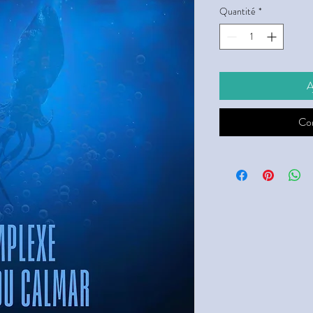
Quantité
*
A
Co