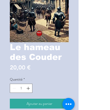
Le hameau
des Couder
Prix
20,00 €
Quantité
*
Ajouter au panier