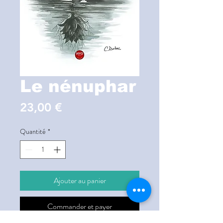
Le nénuphar
Prix
23,00 €
Quantité
*
Ajouter au panier
Commander et payer