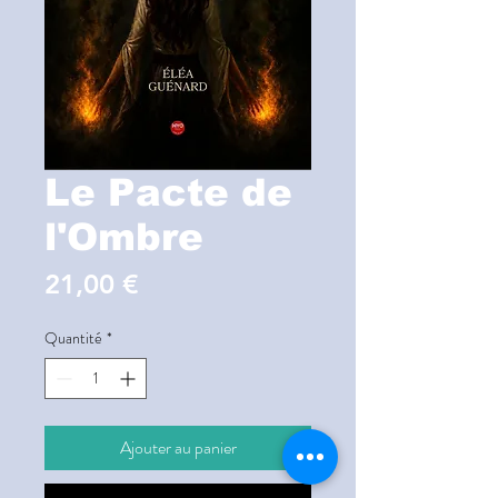
Le Pacte de
l'Ombre
Prix
21,00 €
Quantité
*
Ajouter au panier