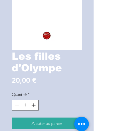
Les filles
d'Olympe
Prix
20,00 €
Quantité
*
Ajouter au panier