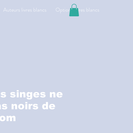
Auteurs livres blancs
Options livres blancs
es singes ne
s noirs de
kom