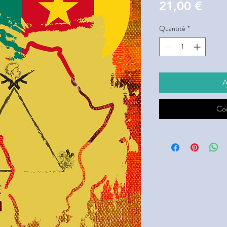
Prix
21,00 €
Quantité
*
A
Co