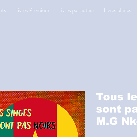
nts
Livres Premium
Livres par auteur
Livres blancs
Tous l
sont pa
M.G N