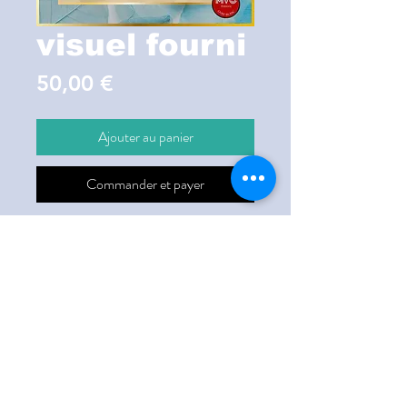
visuel fourni
Prix
50,00 €
Ajouter au panier
Commander et payer
Couverture avec visuel fourni
© 2020 MVO Éditions created
with
W
ix.com